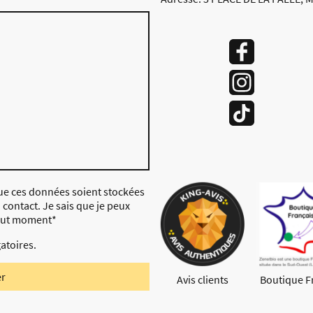
que ces données soient stockées
n contact. Je sais que je peux
out moment
*
atoires.
er
Avis clients