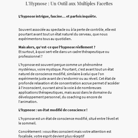
L'Hypnose : Un Outil aux Multiples Facettes
L’hypnose intrigue, fascine… et parfois inquiète.
Souvent associée au spectacle ou à la perte de contrôle, elle est
pourtant avant tout un état naturel du cerveau, que nous
expérimentons tous au quotidien.
Mais alors, qu’est-ce que l’hypnose réellement ?
Et surtout, à quoi sert-elle dans un cadre thérapeutique ou
professionnel ?
L'hypnose est souvent perçue comme un phénomène
mystérieux, voire mystique. Pourtant, c'est avant tout un état
naturel de conscience modifié, similaire à celui que l'on
expérimente juste avant de s'endormir ou au réveil. Cet état de
profonde relaxation et de concentration accrue permet d'accéder
à l'inconscient, ouvrant ainsi la voie à de nombreuses
applications thérapeutiques, mais aussi dans le domaine du
développement personnel, du coaching ou encore de
l'animation.
L’hypnose : un état modifié de conscience !
L’hypnose est un état de conscience modifié, situé entre l’éveil et
le sommeil.
Concrètement : vous êtes conscient mais votre attention est
focalisée, votre esprit devient plus réceptif