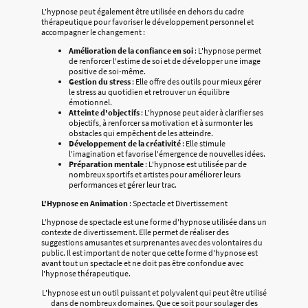
L'hypnose peut également être utilisée en dehors du cadre
thérapeutique pour favoriser le développement personnel et
accompagner le changement :
Amélioration de la confiance en soi
: L'hypnose permet
de renforcer l'estime de soi et de développer une image
positive de soi-même.
Gestion du stress
: Elle offre des outils pour mieux gérer
le stress au quotidien et retrouver un équilibre
émotionnel.
Atteinte d'objectifs
: L'hypnose peut aider à clarifier ses
objectifs, à renforcer sa motivation et à surmonter les
obstacles qui empêchent de les atteindre.
Développement de la créativité
: Elle stimule
l'imagination et favorise l'émergence de nouvelles idées.
Préparation mentale
: L'hypnose est utilisée par de
nombreux sportifs et artistes pour améliorer leurs
performances et gérer leur trac.
L'Hypnose en Animation
: Spectacle et Divertissement
L'hypnose de spectacle est une forme d'hypnose utilisée dans un
contexte de divertissement. Elle permet de réaliser des
suggestions amusantes et surprenantes avec des volontaires du
public. Il est important de noter que cette forme d'hypnose est
avant tout un spectacle et ne doit pas être confondue avec
l'hypnose thérapeutique.
L'hypnose est un outil puissant et polyvalent qui peut être utilisé
dans de nombreux domaines. Que ce soit pour soulager des