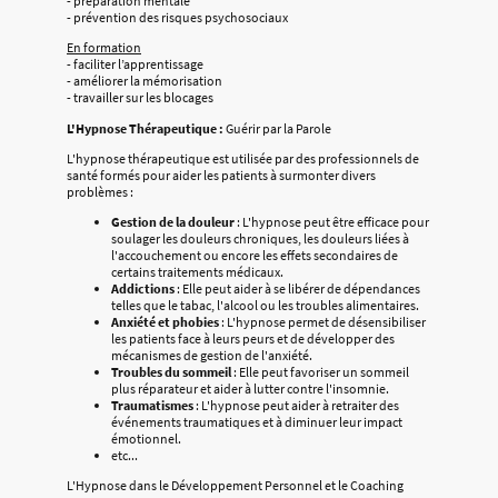
- préparation mentale
- prévention des risques psychosociaux
En formation
- faciliter l’apprentissage
- améliorer la mémorisation
- travailler sur les blocages
L'Hypnose Thérapeutique :
Guérir par la Parole
L'hypnose thérapeutique est utilisée par des professionnels de
santé formés pour aider les patients à surmonter divers
problèmes :
Gestion de la douleur
: L'hypnose peut être efficace pour
soulager les douleurs chroniques, les douleurs liées à
l'accouchement ou encore les effets secondaires de
certains traitements médicaux.
Addictions
: Elle peut aider à se libérer de dépendances
telles que le tabac, l'alcool ou les troubles alimentaires.
Anxiété et phobies
: L'hypnose permet de désensibiliser
les patients face à leurs peurs et de développer des
mécanismes de gestion de l'anxiété.
Troubles du sommeil
: Elle peut favoriser un sommeil
plus réparateur et aider à lutter contre l'insomnie.
Traumatismes
: L'hypnose peut aider à retraiter des
événements traumatiques et à diminuer leur impact
émotionnel.
etc...
L'Hypnose dans le Développement Personnel et le Coaching