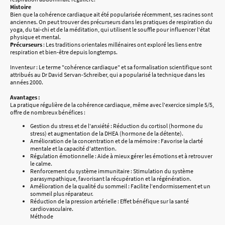
Histoire
Bien que la cohérence cardiaque ait été popularisée récemment, ses racines sont
anciennes. On peut trouver des précurseurs dans les pratiques de respiration du
yoga, du tai-chi et de la méditation, qui utilisent le souffle pour influencer l'état
physique et mental.
Précurseurs
: Les traditions orientales millénaires ont exploré les liens entre
respiration et bien-être depuis longtemps.
Inventeur : Le terme "cohérence cardiaque" et sa formalisation scientifique sont
attribués au Dr David Servan-Schreiber, qui a popularisé la technique dans les
années 2000.
Avantages :
La pratique régulière de la cohérence cardiaque, même avec l'exercice simple 5/5,
offre de nombreux bénéfices :
Gestion du stress et de l'anxiété : Réduction du cortisol (hormone du
stress) et augmentation de la DHEA (hormone de la détente).
Amélioration de la concentration et de la mémoire : Favorise la clarté
mentale et la capacité d'attention.
Régulation émotionnelle : Aide à mieux gérer les émotions et à retrouver
le calme.
Renforcement du système immunitaire : Stimulation du système
parasympathique, favorisant la récupération et la régénération.
Amélioration de la qualité du sommeil : Facilite l'endormissement et un
sommeil plus réparateur.
Réduction de la pression artérielle : Effet bénéfique sur la santé
cardiovasculaire.
Méthode