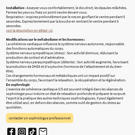
Installation
: Asseyez-vous confortablement, le dos droit, les épaules relâchées.
Fermez les yeux ou fixez un point neutre devant vous.
Respiration : Inspirez profondément par le nez en gonflant le ventre pendant 5
secondes. Expirez lentement par la bouche en rentrant le ventre pendant 5
secondes.
voir la description en détail : ici
Modifications sur le métabolisme et les hormones :
La cohérence cardiaque influence le système nerveux autonome, responsable
des fonctions automatiques du corps.
Système nerveux sympathique (stress) : Son activité diminue, réduisant la
production de cortisol et d'adrénaline.
Système nerveux parasympathique (détente) : Son activité augmente, favorisant
la production de DHEA et d'ocytocine (hormone de l'attachement et du bien-
être).
Ces changements hormonaux et métaboliques ont un impact positif sur
l'ensemble du corps, favorisant la relaxation, la récupération et la régénération.
En sophrologie
L'exercice de cohérence cardiaque 5/5 est souvent intégré dans les séances de
sophrologie pour induire un état de relaxation profonde et préparer le corps et
l'esprit à la pratique des autres techniques sophrologiques. Il peut également
être utilisé seul, en dehors des séances, comme outil de gestion du stress au
quotidien.
contacter un sophrologue professionnel